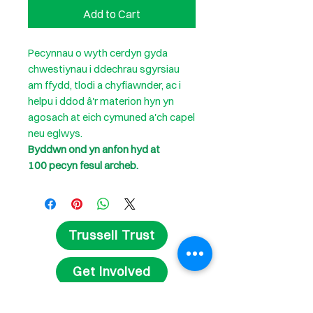
Add to Cart
Pecynnau o wyth cerdyn gyda
chwestiynau i ddechrau sgyrsiau
am ffydd, tlodi a chyfiawnder, ac i
helpu i ddod â'r materion hyn yn
agosach at eich cymuned a'ch capel
neu eglwys.
Byddwn ond yn anfon hyd at
100 pecyn fesul archeb.
Trussell Trust
Get Involved
Fundraise