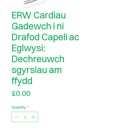
ERW Cardiau
Gadewch i ni
Drafod Capeli ac
Eglwysi:
Dechreuwch
sgyrsiau am
ffydd
Price
£0.00
Quantity
*