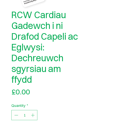
RCW Cardiau
Gadewch i ni
Drafod Capeli ac
Eglwysi:
Dechreuwch
sgyrsiau am
ffydd
Price
£0.00
Quantity
*