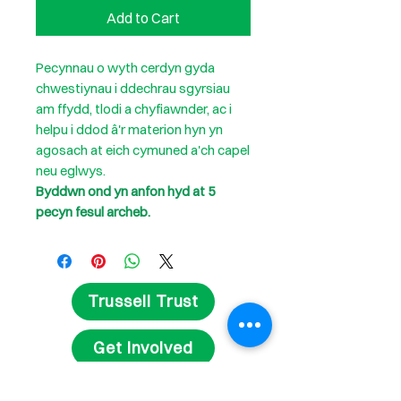
Add to Cart
Pecynnau o wyth cerdyn gyda
chwestiynau i ddechrau sgyrsiau
am ffydd, tlodi a chyfiawnder, ac i
helpu i ddod â'r materion hyn yn
agosach at eich cymuned a'ch capel
neu eglwys.
Byddwn ond yn anfon hyd at 5
pecyn fesul archeb.
Trussell Trust
Get Involved
Fundraise