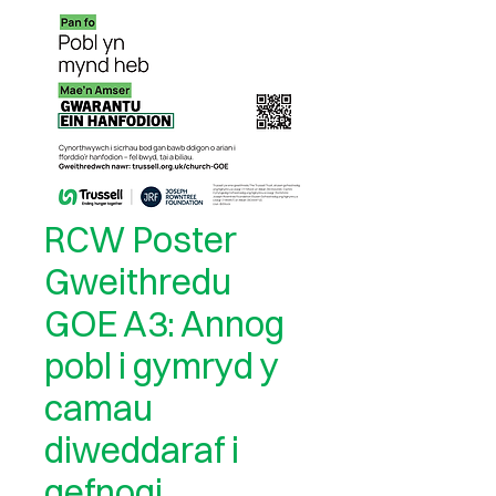
RCW Poster
Gweithredu
GOE A3: Annog
pobl i gymryd y
camau
diweddaraf i
gefnogi