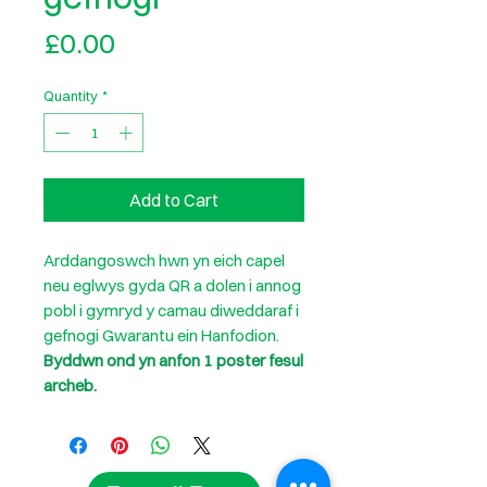
Price
£0.00
Quantity
*
Add to Cart
Arddangoswch hwn yn eich capel
neu eglwys gyda QR a dolen i annog
pobl i gymryd y camau diweddaraf i
gefnogi Gwarantu ein Hanfodion.
Byddwn ond yn anfon 1 poster fesul
archeb.