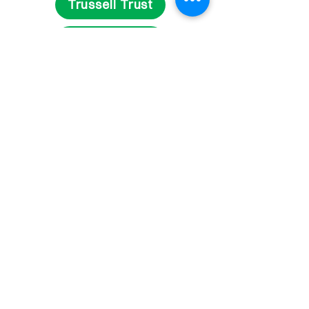
Trussell Trust
Get Involved
Fundraise
Volunteer
Contact Us
Delivery and Returns
Privacy Statement
Terms and Conditions
© 2023 Reg. Charity in England & Wales
(1110522)
and Scotland (SC044246). Reg. Ltd.